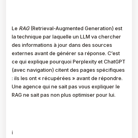
Qu’est-Ce Que Le RAG Et Pourquoi Votre Agence Doit
Le Maîtriser ?
Le
RAG
(Retrieval-Augmented Generation) est
la technique par laquelle un LLM va chercher
des informations à jour dans des sources
externes avant de générer sa réponse. C’est
ce qui explique pourquoi Perplexity et ChatGPT
(avec navigation) citent des pages spécifiques
: ils les ont « récupérées » avant de répondre.
Une agence qui ne sait pas vous expliquer le
RAG ne sait pas non plus optimiser pour lui.
Qu’est-Ce Qu’une Entité Nommée Et Pourquoi C’est
Central ?