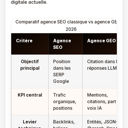
digitale actuelle.
Comparatif agence SEO classique vs agence GEO en
2026
Critère
Agence
Agence GEO
SEO
Objectif
Position
Citation dans les
principal
dans les
réponses LLM
SERP
Google
KPI central
Trafic
Mentions,
organique,
citations, part de
positions
voix IA
Levier
Backlinks,
Entités, JSON-LD