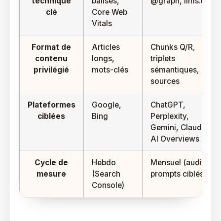
technique
balises,
@graph, llms.txt
clé
Core Web
Vitals
Format de
Articles
Chunks Q/R,
contenu
longs,
triplets
privilégié
mots-clés
sémantiques,
sources
Plateformes
Google,
ChatGPT,
ciblées
Bing
Perplexity,
Gemini, Claude,
AI Overviews
Cycle de
Hebdo
Mensuel (audit de
mesure
(Search
prompts ciblés)
Console)