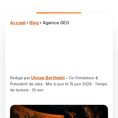
Accueil
›
Blog
› Agence GEO
Agence GEO : le guide
complet et
classement pour bien
choisir en 2026
Ulysse Berthelot
Rédigé par
– Co-Fondateur &
Président de iaba · Mis à jour le
15 juin 2026
· Temps
de lecture : 10 min