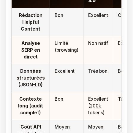
3.5
Rédaction
Bon
Excellent
Correc
Helpful
Content
Analyse
Limité
Non natif
Excell
SERP en
(browsing)
direct
Données
Excellent
Très bon
Bon
structurées
(JSON-LD)
Contexte
Bon
Excellent
Très b
long (audit
(200k
complet)
tokens)
Coût API
Moyen
Moyen
Bas (ti