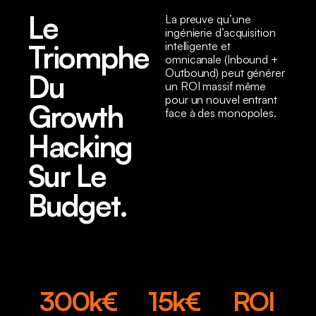
Le
La preuve qu’une
ingénierie d’acquisition
Triomphe
intelligente et
omnicanale (Inbound +
Outbound) peut générer
Du
un ROI massif même
pour un nouvel entrant
Growth
face à des monopoles.
Hacking
Sur Le
Budget.
300k€
15k€
ROI