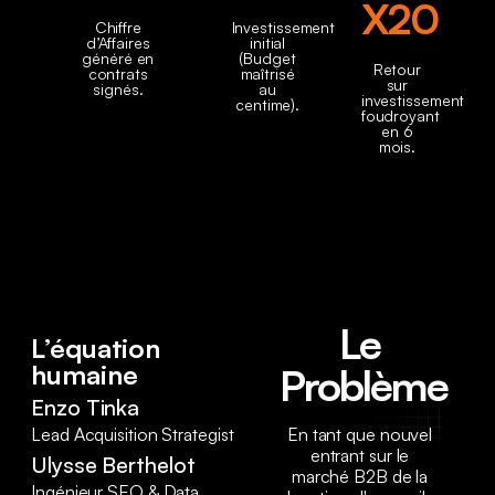
X20
Chiffre
Investissement
d’Affaires
initial
généré en
(Budget
Retour
contrats
maîtrisé
sur
signés.
au
investissement
centime).
foudroyant
en 6
mois.
Le
L’équation
humaine
Problème
Enzo Tinka
Lead Acquisition Strategist
En tant que nouvel
entrant sur le
Ulysse Berthelot
marché B2B de la
Ingénieur SEO & Data