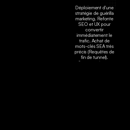
Déploiement d'une
stratégie de guérilla
marketing. Refonte
SEO et UX pour
convertir
immédiatement le
trafic. Achat de
mots-clés SEA très
précis (Requêtes de
fin de tunnel).
Surtout, mise en
place d'une stratégie
d'Account-Based
Marketing (ABM) et
de Cold Emailing
pour contourner
Google et chasser
les décideurs
(DAF/Achats)
d'entreprises cibles
en direct.