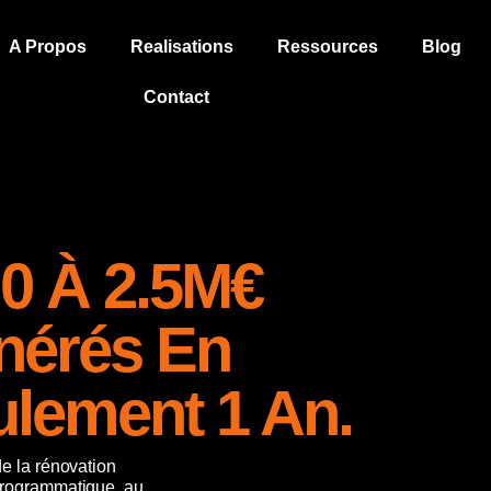
A Propos
Realisations
Ressources
Blog
Contact
0 À 2.5M€
nérés En
lement 1 An.
e la rénovation
rogrammatique, au