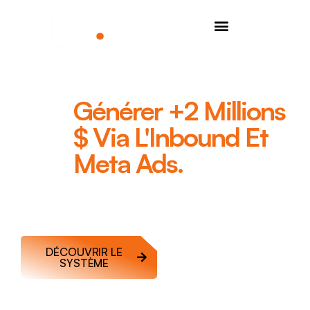
Cas
Générer +2 Millions
RDPQ
$ Via L'Inbound Et
:
Meta Ads.
Comment nous avons transformé une agence de
marketing local (Google Maps), initialement dépendante
de la prospection froide, en une machine Inbound ultra-
rentable.
DÉCOUVRIR LE
VOIR LE SITE DU
SYSTÈME
CLIENT
La fin de la prospection