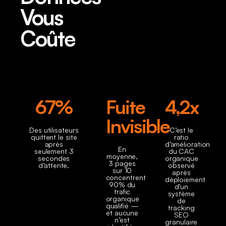
Vous
Coûte
67%
Fuite
4,2x
Invisible
Des utilisateurs
C’est le
quittent le site
ratio
après
d’amélioration
En
seulement 3
du CAC
moyenne,
secondes
organique
3 pages
d’attente.
observé
sur 10
après
concentrent
déploiement
90% du
d’un
trafic
système
organique
de
qualifié —
tracking
et aucune
SEO
n’est
granulaire