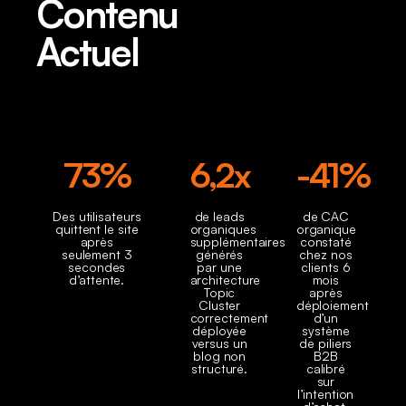
Contenu
Actuel
73%
6,2x
-41%
Des utilisateurs
de leads
de CAC
quittent le site
organiques
organique
après
supplémentaires
constaté
seulement 3
générés
chez nos
secondes
par une
clients 6
d’attente.
architecture
mois
Topic
après
Cluster
déploiement
correctement
d’un
déployée
système
versus un
de piliers
blog non
B2B
structuré.
calibré
sur
l’intention