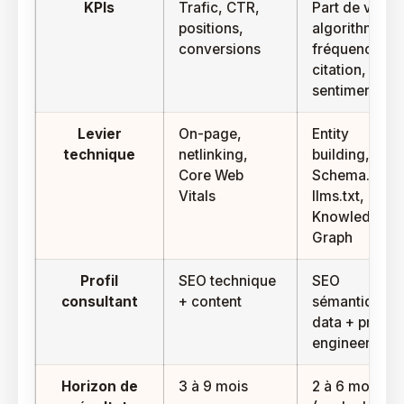
KPIs
Trafic, CTR,
Part de voix
positions,
algorithmique
conversions
fréquence de
citation,
sentiment
Levier
On-page,
Entity
technique
netlinking,
building,
Core Web
Schema.org,
Vitals
llms.txt,
Knowledge
Graph
Profil
SEO technique
SEO
consultant
+ content
sémantique +
data + promp
engineering
Horizon de
3 à 9 mois
2 à 6 mois