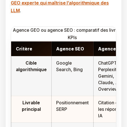
GEO experte qui maîtrise l’algorithmique des
LLM
.
Agence GEO ou agence SEO : comparatif des livrables
KPIs
Critère
Agence SEO
Agence GEO
Cible
Google
ChatGPT,
algorithmique
Search, Bing
Perplexity,
Gemini,
Claude, AI
Overviews
Livrable
Positionnement
Citation dans
principal
SERP
les réponses
IA