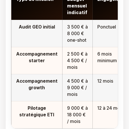
mensuel
indicatif
Audit GEO initial
3 500 € à
Ponctuel
8 000 €
one-shot
Accompagnement
2 500 € à
6 mois
starter
4 500 € /
minimum
mois
Accompagnement
4 500 € à
12 mois
growth
9 000 € /
mois
Pilotage
9 000 € à
12 à 24 mois
stratégique ETI
18 000 €
/ mois