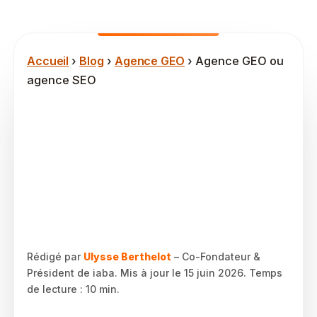
Accueil
›
Blog
›
Agence GEO
› Agence GEO ou
agence SEO
Agence GEO ou
agence SEO : quel
prestataire choisir
pour votre PME B2B
en 2026 ?
Rédigé par
Ulysse Berthelot
– Co-Fondateur &
Président de iaba. Mis à jour le
15 juin 2026
. Temps
de lecture : 10 min.