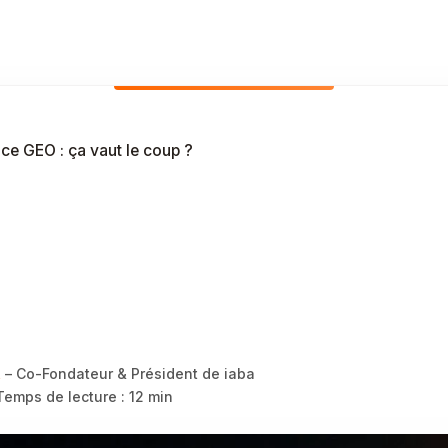
ce GEO : ça vaut le coup ?
ça vaut vraiment le
agence pour appara
s des IA en 2026 ?
t
– Co-Fondateur & Président de iaba
emps de lecture : 12 min