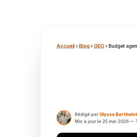
Accueil
Blog
GEO
›
›
› Budget agen
Est-ce que 
payer une 
les réponse
Rédigé par
Ulysse Berthelo
Mis à jour le
25 mai 2026
— T