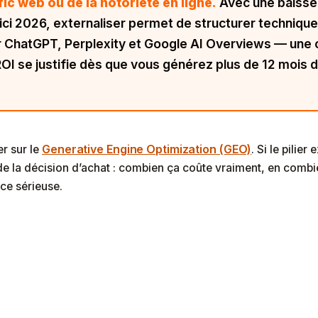
c web ou de la notoriété en ligne.
Avec une baisse
’ici 2026, externaliser permet de structurer techniq
ar ChatGPT, Perplexity et Google AI Overviews — une
ROI se justifie dès que vous générez plus de
12 mois
d
Generative Engine Optimization (GEO)
er sur le
. Si le pilier
 de la décision d’achat : combien ça coûte vraiment, en combie
ce sérieuse.
prises Perdent-Elles Du Trafic