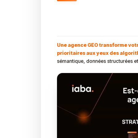
Qu’est-Ce Qu’une
Visible Sur L’IA ?
Une agence GEO transforme votre
prioritaires aux yeux des algor
sémantique, données structurées et 