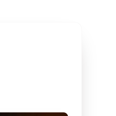
 coup de
ître dans