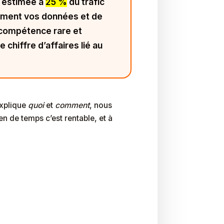
 estimée à
25 %
du trafic
uement vos données et de
 compétence rare et
e chiffre d’affaires lié au
 explique
quoi
et
comment
, nous
n de temps c’est rentable, et à
 Web Face À L’IA ?