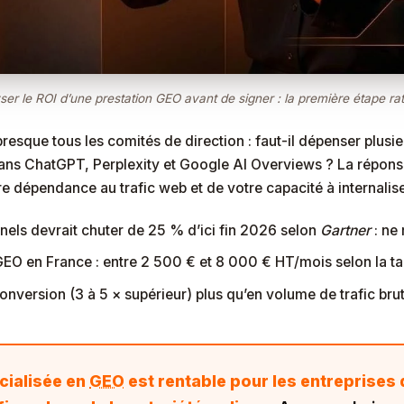
ser le ROI d’une prestation GEO avant de signer : la première étape rat
esque tous les comités de direction : faut-il dépenser plusie
ans ChatGPT, Perplexity et Google AI Overviews ? La réponse 
 dépendance au trafic web et de votre capacité à internalise
nnels devrait chuter de 25 % d’ici fin 2026 selon
Gartner
: ne 
 en France : entre 2 500 € et 8 000 € HT/mois selon la tail
nversion (3 à 5 × supérieur) plus qu’en volume de trafic brut
cialisée en
GEO
est rentable pour les entreprises 