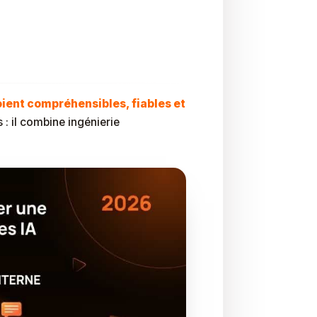
r Vous Rendre
ient compréhensibles, fiables et
s : il combine ingénierie