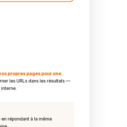
Elle Votre Trafic
e vos propres pages pour une
rner les URLs dans les résultats —
interne.
e en répondant à la même
ine.