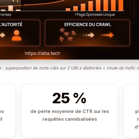
 : superposition de mots-clés sur 2 URLs distinctes = chute du trafic
25 %
és
de perte moyenne de CTR sur les
p
6)
requêtes cannibalisées
d