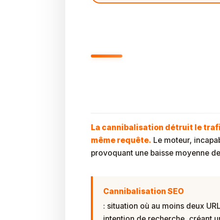
Pourquoi La Cannib
SEO ?
La cannibalisation détruit le tra
même requête.
Le moteur, incapabl
provoquant une baisse moyenne des
Cannibalisation SEO
: situation où au moins deux U
intention de recherche, créant u