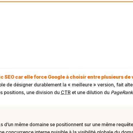
alisation De Mots-Clés Détruit-
fic SEO car elle force Google à choisir entre plusieurs d
e de désigner durablement la « meilleure » version, fait alte
 positions, une division du
CTR
et une dilution du
PageRank
RLs d’un même domaine se positionnent sur une même requêt
ne concurrence interne nuisible à la visibilité globale du doma