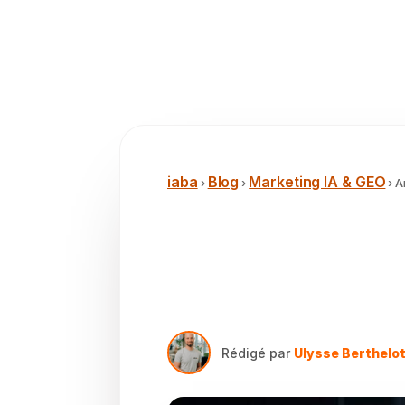
iaba
Blog
Marketing IA & GEO
›
›
› A
Comment fa
cannibalisa
Rédigé par
Ulysse Berthelo