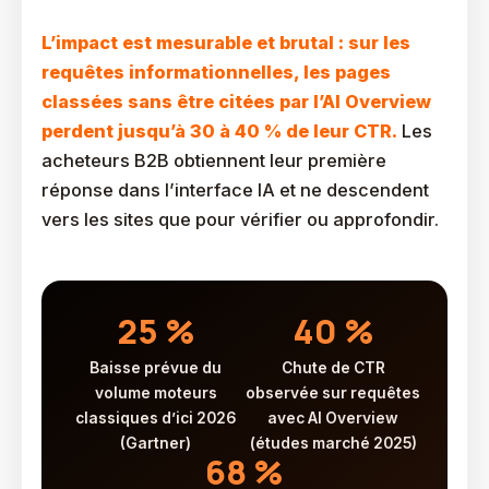
ChatGPT Sur Le Trafic B2B ?
L’impact est mesurable et brutal : sur les
requêtes informationnelles, les pages
classées sans être citées par l’AI Overview
perdent jusqu’à 30 à 40 % de leur CTR.
Les
acheteurs B2B obtiennent leur première
réponse dans l’interface IA et ne descendent
vers les sites que pour vérifier ou approfondir.
25 %
40 %
Baisse prévue du
Chute de CTR
volume moteurs
observée sur requêtes
classiques d’ici 2026
avec AI Overview
(Gartner)
(études marché 2025)
68 %