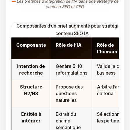
Les 5 étapes d’intégration de l’IA dans une stratégie de
contenu SEO et GEO.
Composantes d’un brief augmenté pour stratégie de
contenu SEO IA
Composante
Rôle de l’IA
Rôle de
l’humain
Intention de
Génère 5-10
Valide la cible
recherche
reformulations
business
Structure
Propose des
Arbitre l’angle
H2/H3
questions
éditorial
naturelles
Entités à
Extrait du
Sélectionne
intégrer
champ
les pertinentes
sémantique