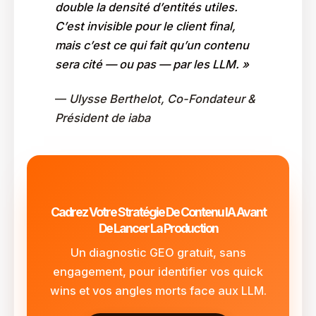
double la densité d’entités utiles.
C’est invisible pour le client final,
mais c’est ce qui fait qu’un contenu
sera cité — ou pas — par les LLM. »
—
Ulysse Berthelot, Co-Fondateur &
Président de iaba
Cadrez Votre Stratégie De Contenu IA Avant
De Lancer La Production
Un diagnostic GEO gratuit, sans
engagement, pour identifier vos quick
wins et vos angles morts face aux LLM.