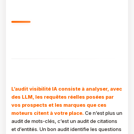
Planification Et Briefs : La Vraie
Valeur Ajoutée De L’IA Dans
Votre Stratégie De Contenu SEO
Comment Utiliser L’IA Pour L’audit De Visibilité Et La
Recherche Sémantique ?
L’audit visibilité IA consiste à analyser, avec
des LLM, les requêtes réelles posées par
vos prospects et les marques que ces
moteurs citent à votre place.
Ce n’est plus un
audit de mots-clés, c’est un audit de citations
et d’entités. Un bon audit identifie les questions