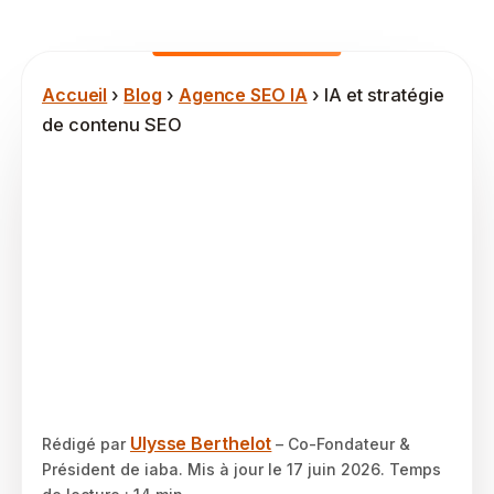
Accueil
›
Blog
›
Agence SEO IA
› IA et stratégie
de contenu SEO
IA et stratégie de
contenu SEO en 2026
: comment structurer
votre visibilité B2B
face à Google et aux
LLM ?
Ulysse Berthelot
Rédigé par
– Co-Fondateur &
Président de iaba. Mis à jour le
17 juin 2026
. Temps